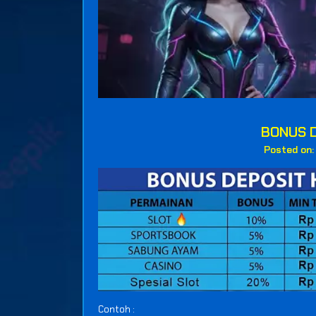
BONUS 
Posted on
Contoh :