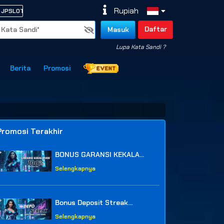
Rupiah
OT88 AGAR MEMPERMUDAH AKSES KE SITUS
Daftar
Masuk
Lupa Kata Sandi ?
Berita
Promosi
Promosi Terakhir
BONUS GARANSI KEKALA...
Selengkapnya
Bonus Deposit Streak...
Selengkapnya