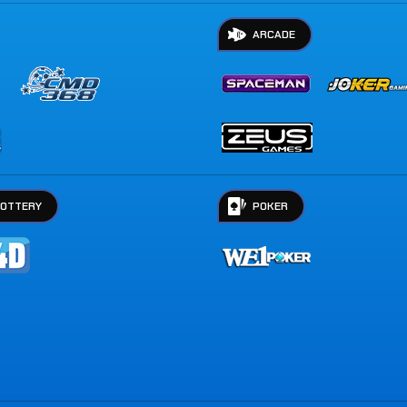
ARCADE
LOTTERY
POKER