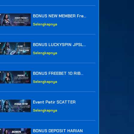
BONUS NEW MEMBER Fre...
Selengkapnya
BONUS LUCKYSPIN JPSL...
Selengkapnya
BONUS FREEBET 10 RIB...
Selengkapnya
Event Petir SCATTER
Selengkapnya
BONUS DEPOSIT HARIAN