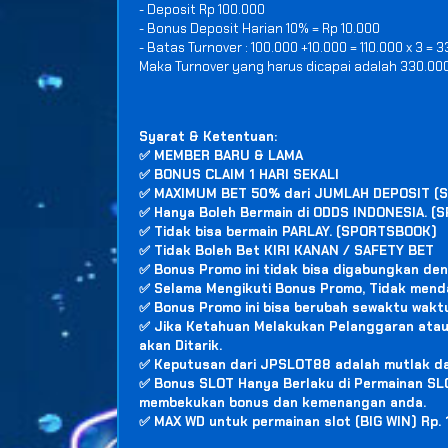
- Deposit Rp 100.000
- Bonus Deposit Harian 10% = Rp 10.000
- Batas Turnover : 100.000 +10.000 = 110.000 x 3 = 
Maka Turnover yang harus dicapai adalah 330.00
Syarat & Ketentuan:
✅ MEMBER BARU & LAMA
✅ BONUS CLAIM 1 HARI SEKALI
✅ MAXIMUM BET 50% dari JUMLAH DEPOSIT (
✅ Hanya Boleh Bermain di ODDS INDONESIA. 
✅ Tidak bisa bermain PARLAY. (SPORTSBOOK)
✅ Tidak Boleh Bet KIRI KANAN / SAFETY BET
✅ Bonus Promo ini tidak bisa digabungkan den
✅ Selama Mengikuti Bonus Promo, Tidak men
✅ Bonus Promo ini bisa berubah sewaktu waktu
✅ Jika Ketahuan Melakukan Pelanggaran ata
akan Ditarik.
✅ Keputusan dari JPSLOT88 adalah mutlak da
✅ Bonus SLOT Hanya Berlaku di Permainan SLO
membekukan bonus dan kemenangan anda.
✅ MAX WD untuk permainan slot (BIG WIN) Rp. 1